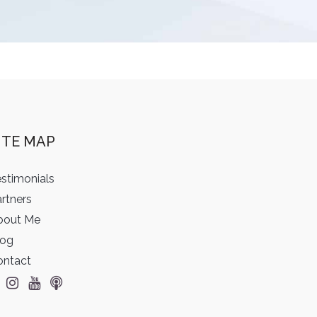
ITE MAP
stimonials
rtners
bout Me
log
ontact