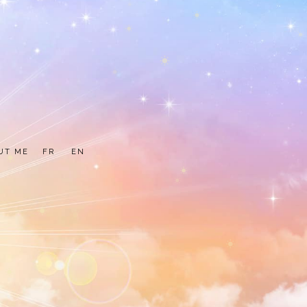
UT ME
FR
EN