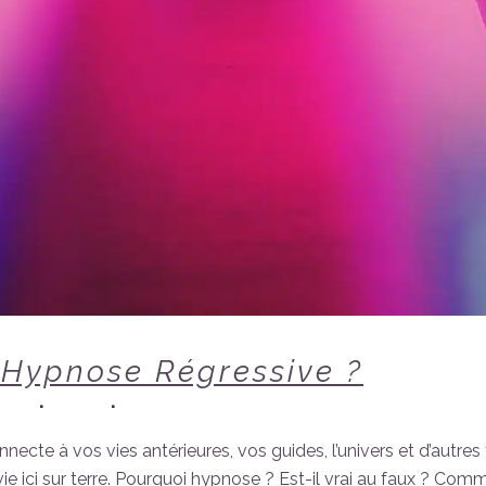
l’Hypnose Régressive ?
ivers
5
Likes
Share
nnecte à vos vies antérieures, vos guides, l’univers et d’autre
 vie ici sur terre. Pourquoi hypnose ? Est-il vrai au faux ? Co