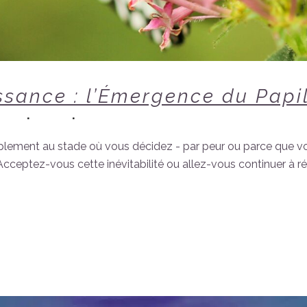
ssance : l’Émergence du Papi
ivers
2
Likes
Share
plement au stade où vous décidez - par peur ou parce que vou
Acceptez-vous cette inévitabilité ou allez-vous continuer à rés