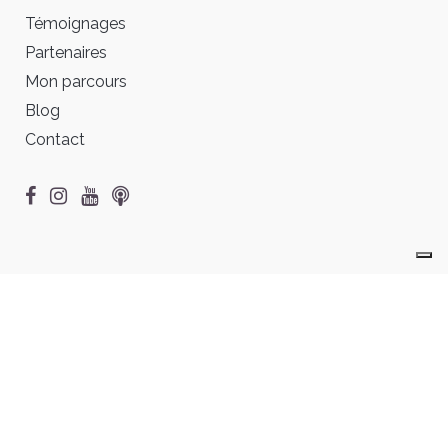
Témoignages
Partenaires
Mon parcours
Blog
Contact
© 2026 Chantal Anders • Tous droits réservés •
Mentions
légales & CGU
Vos choix en matière de confidentialité
Notification lors de la collecte